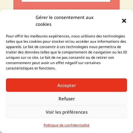
Gérer le consentement aux
cookies
Pour offrir les meilleures expériences, nous utilisons des technologies
Je suis intéressé.e
telles que les cookies pour stocker et/ou accéder aux informations des
appareils. Le fait de consentir à ces technologies nous permettra de
traiter des données telles que le comportement de navigation ou les ID
uniques sur ce site. Le fait de ne pas consentir ou de retirer son
consentement peut avoir un effet négatif sur certaines
caractéristiques et fonctions.
Accepter
Quel que soit votre projet et votre
Refuser
niveau de pratique du vélo actuelle,
Voir les préférences
contactez-moi
par téléphone, mail ou LinkedIn ou, mieux
Politique de confidentialité
encore, remplissez le formulaire de contact